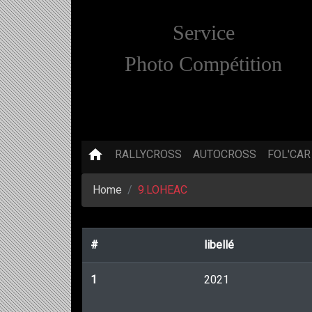
Service
Photo Compétition
home
RALLYCROSS
AUTOCROSS
FOL'CAR
Home
9.LOHEAC
#
libellé
1
2021